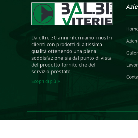
Azi
Hom
Da oltre 30 anni riforniamo i nostri
Azien
clienti con prodotti di altissima
qualità ottenendo una piena
Galle
soddisfazione sia dal punto di vista
del prodotto fornito che del
Lavor
servizio prestato.
Conta
Scopri di più
Viterie Balbi - Via Padania, 100-106 - 31020 San Vend