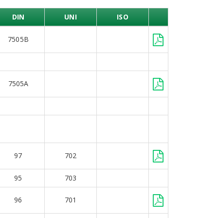
DIN
UNI
ISO
7505B
7505A
97
702
95
703
96
701