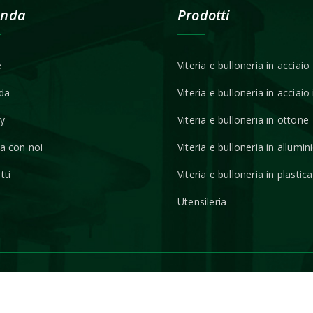
enda
Prodotti
e
Viteria e bulloneria in acciaio
da
Viteria e bulloneria in acciaio
ry
Viteria e bulloneria in ottone
a con noi
Viteria e bulloneria in allumin
tti
Viteria e bulloneria in plastica
Utensileria
emiano (TV) - C.F. e P.IVA 01802810265