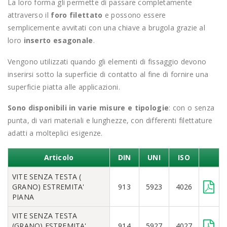
La loro forma gli permette di passare completamente
attraverso il
foro filettato
e possono essere
semplicemente avvitati con una chiave a brugola grazie al
loro
inserto esagonale
.
Vengono utilizzati quando gli elementi di fissaggio devono
inserirsi sotto la superficie di contatto al fine di fornire una
superficie piatta alle applicazioni.
Sono disponibili in varie misure e tipologie
: con o senza
punta, di vari materiali e lunghezze, con differenti filettature
adatti a molteplici esigenze.
Articolo
DIN
UNI
ISO
VITE SENZA TESTA (
GRANO) ESTREMITA'
913
5923
4026
PIANA
VITE SENZA TESTA
(GRANO) ESTREMITA'
914
5927
4027